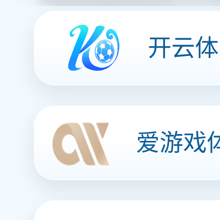
乐动官方端网页版访谈
新闻资讯