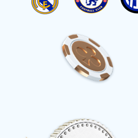
首页
关于乐动官方端网页版