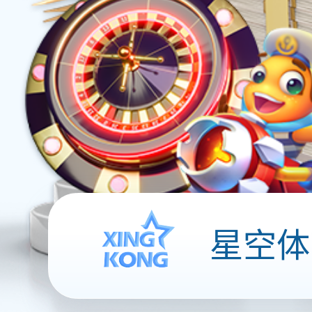
企业文化
社会责任