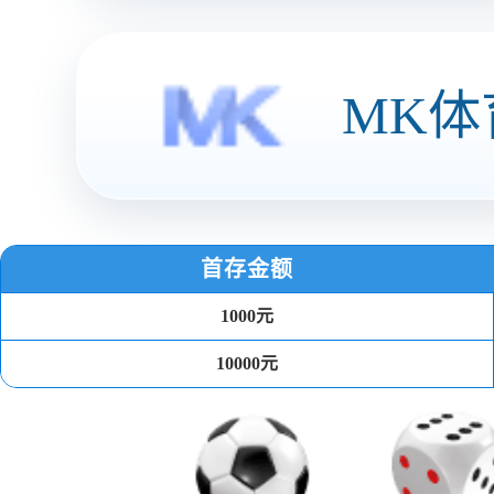
核心产品
营运项目